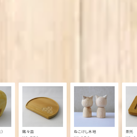
大）
銘々皿
ねこけし木地
茶托