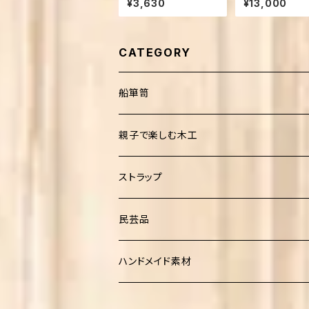
¥3,630
¥13,000
CATEGORY
船箪笥
親子で楽しむ木工
ストラップ
民芸品
こけし
ハンドメイド素材
ねこけし
たまご