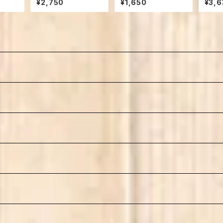
¥2,750
¥1,650
¥3,6