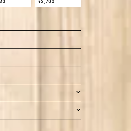
30
¥2,700